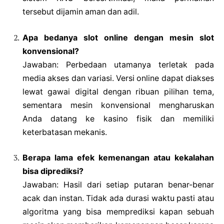
tersebut dijamin aman dan adil.
Apa bedanya slot online dengan mesin slot
konvensional?
Jawaban: Perbedaan utamanya terletak pada
media akses dan variasi. Versi online dapat diakses
lewat gawai digital dengan ribuan pilihan tema,
sementara mesin konvensional mengharuskan
Anda datang ke kasino fisik dan memiliki
keterbatasan mekanis.
Berapa lama efek kemenangan atau kekalahan
bisa diprediksi?
Jawaban: Hasil dari setiap putaran benar-benar
acak dan instan. Tidak ada durasi waktu pasti atau
algoritma yang bisa memprediksi kapan sebuah