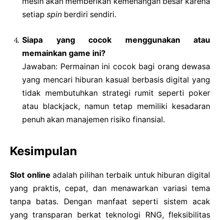
mesin akan memberikan kemenangan besar karena
setiap
spin
berdiri sendiri.
Siapa yang cocok menggunakan atau
memainkan game ini?
Jawaban: Permainan ini cocok bagi orang dewasa
yang mencari hiburan kasual berbasis digital yang
tidak membutuhkan strategi rumit seperti poker
atau blackjack, namun tetap memiliki kesadaran
penuh akan manajemen risiko finansial.
Kesimpulan
Slot online
adalah pilihan terbaik untuk hiburan digital
yang praktis, cepat, dan menawarkan variasi tema
tanpa batas. Dengan manfaat seperti sistem acak
yang transparan berkat teknologi RNG, fleksibilitas