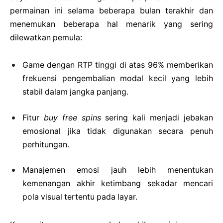
permainan ini selama beberapa bulan terakhir dan
menemukan beberapa hal menarik yang sering
dilewatkan pemula:
Game dengan RTP tinggi di atas 96% memberikan
frekuensi pengembalian modal kecil yang lebih
stabil dalam jangka panjang.
Fitur
buy free spins
sering kali menjadi jebakan
emosional jika tidak digunakan secara penuh
perhitungan.
Manajemen emosi jauh lebih menentukan
kemenangan akhir ketimbang sekadar mencari
pola visual tertentu pada layar.