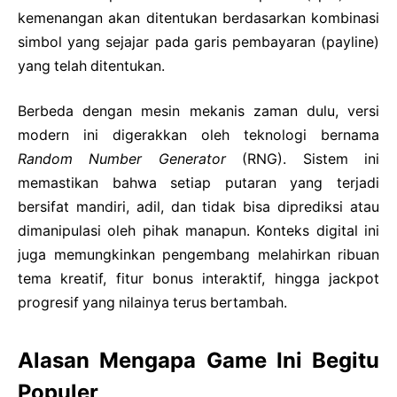
kemenangan akan ditentukan berdasarkan kombinasi
simbol yang sejajar pada garis pembayaran (payline)
yang telah ditentukan.
Berbeda dengan mesin mekanis zaman dulu, versi
modern ini digerakkan oleh teknologi bernama
Random Number Generator
(RNG). Sistem ini
memastikan bahwa setiap putaran yang terjadi
bersifat mandiri, adil, dan tidak bisa diprediksi atau
dimanipulasi oleh pihak manapun. Konteks digital ini
juga memungkinkan pengembang melahirkan ribuan
tema kreatif, fitur bonus interaktif, hingga jackpot
progresif yang nilainya terus bertambah.
Alasan Mengapa Game Ini Begitu
Populer